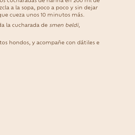
dos cucharadas de harina en 200 ml de
cla a la sopa, poco a poco y sin dejar
 que cueza unos 10 minutos más.
da la cucharada de
smen beldi
,
latos hondos, y acompañe con dátiles e