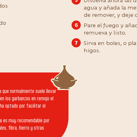
Disuelva ahora las 
idos
agua y añada la mez
de remover, y deje
ado
Pare el fuego y aña
remueva y listo.
Sirva en boles, o p
higos.
ya que normalmente suele llevar
nen los garbanzos en remojo el
 ha optado por facilitar el
ta es muy recomendable por
s, fibra, hierro y otras