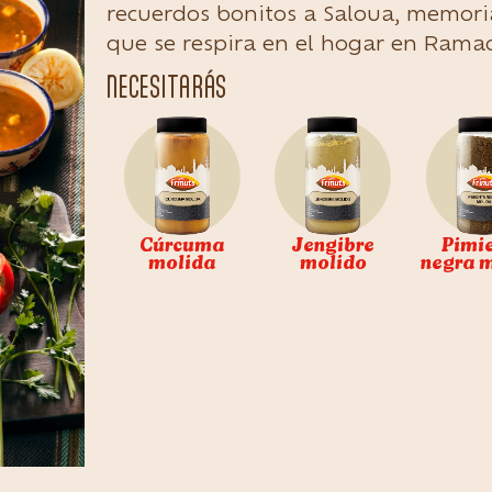
recuerdos bonitos a Saloua, memoria
que se respira en el hogar en Rama
NECESITARÁS
Cúrcuma
Jengibre
Pimi
molida
molido
negra 