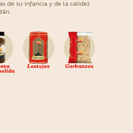
s de su infancia y de la calidez
dán.
enta
Lentejas
Garbanzos
molida