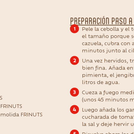
PREPARACIÓN PASO A
Pele la cebolla y el
el tamaño porque se
cazuela, cubra con 
minutos junto al cila
Una vez hervidos, t
bien fina. Añada ent
pimienta, el jengibre
litros de agua.
Cueza a fuego medio
S
(unos 45 minutos m
 FRINUTS
Luego añada los garb
 molida FRINUTS
cucharada de tomat
la sal y deje hervi