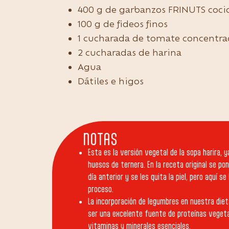
400 g de garbanzos FRINUTS coc
100 g de fideos finos
1 cucharada de tomate concentr
2 cucharadas de harina
Agua
Dátiles e higos
NOTAS
Esta es la versión vegetal de la sopa harira, 
huesos de ternera. En la receta original se po
día anterior y se les quita la piel, pero aquí se
proceso.
La incorporación de legumbres en nuestra die
ser una excelente fuente de proteínas vegetale
vitaminas y minerales esenciales.